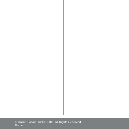
© Online Casino Tricks 2008 · All Rights Reserved.
Home