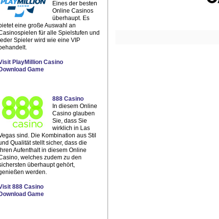
Eines der besten
Online Casinos
überhaupt. Es
bietet eine große Auswahl an
Casinospielen für alle Spielstufen und
jeder Spieler wird wie eine VIP
behandelt.
Visit
PlayMillion Casino
Download Game
888 Casino
In diesem Online
Casino glauben
Sie, dass Sie
wirklich in Las
Vegas sind. Die Kombination aus Stil
und Qualität stellt sicher, dass die
Ihren Aufenthalt in diesem Online
Casino, welches zudem zu den
sichersten überhaupt gehört,
genießen werden.
Visit
888 Casino
Download Game