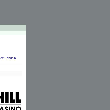
rex Handeln